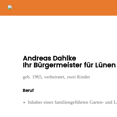
Ziele
Infos folgen
Gremien und Ausschüsse
Andreas Dahlke
Ihr Bürgermeister für Lünen
Infos folgen
geb. 1965, verheiratet, zwei Kinder
Arbeitsgruppen
Beruf
Infos folgen
Inhaber eines familiengeführten Garten- und L